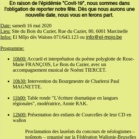
En raison de l'épidémie "Covit-19", nous sommes dans
l'obligation de reporter notre fête. Dès que nous aurons une
nouvelle date, nous vous en ferons part.
Date:
samedi 16 mai 2020
Lieu:
Site du Bois du Cazier, Rue du Cazier, 80, 6001 Marcinelle
info@el-mojo.be
Infos:
El Môjo dès Walons 071/643.123 ou
Programme:
10h00:
Accueil et interprétation du poème polyglotte de Rose-
Marie FRANÇOIS, Le Bois du Cazier, avec un
accompagnement musical de Noémi TIERCET.
10h30:
Intervention du Bourgmestre de Charleroi Paul
MAGNETTE.
11h00:
Table ronde "L’écriture dramatique en langues
régionales", modératrice, Annie RAK.
12h00:
Présentation des enfants de Courcelles de leur CD en
wallon
Proclamation des lauréats du concours de néologismes –
noûmots – organisé par la Fédération Wallonie-Bruxelles