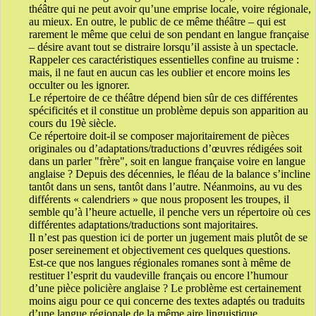
théâtre qui ne peut avoir qu’une emprise locale, voire régionale,
au mieux. En outre, le public de ce même théâtre – qui est
rarement le même que celui de son pendant en langue française
– désire avant tout se distraire lorsqu’il assiste à un spectacle.
Rappeler ces caractéristiques essentielles confine au truisme :
mais, il ne faut en aucun cas les oublier et encore moins les
occulter ou les ignorer.
Le répertoire de ce théâtre dépend bien sûr de ces différentes
spécificités et il constitue un problème depuis son apparition au
cours du 19è siècle.
Ce répertoire doit-il se composer majoritairement de pièces
originales ou d’adaptations/traductions d’œuvres rédigées soit
dans un parler "frère", soit en langue française voire en langue
anglaise ? Depuis des décennies, le fléau de la balance s’incline
tantôt dans un sens, tantôt dans l’autre. Néanmoins, au vu des
différents « calendriers » que nous proposent les troupes, il
semble qu’à l’heure actuelle, il penche vers un répertoire où ces
différentes adaptations/traductions sont majoritaires.
Il n’est pas question ici de porter un jugement mais plutôt de se
poser sereinement et objectivement ces quelques questions.
Est-ce que nos langues régionales romanes sont à même de
restituer l’esprit du vaudeville français ou encore l’humour
d’une pièce policière anglaise ? Le problème est certainement
moins aigu pour ce qui concerne des textes adaptés ou traduits
d’une langue régionale de la même aire linguistique.