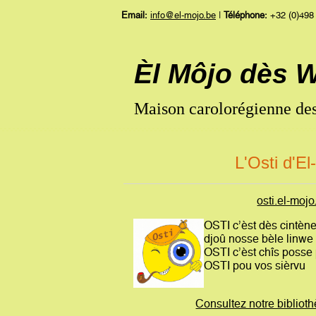
Email:
info@el-mojo.be
|
Téléphone:
+32 (0)498
Èl Môjo dès 
Maison carolorégienne des
L'Osti d'El
osti.el-mojo
OSTI c’èst dès cintèn
djoû nosse bèle linwe
OSTI c’èst chîs posse 
OSTI pou vos sièrvu
Consultez notre biblioth