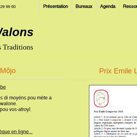
Présentation
Bureaux
Agenda
Resso
 29 99 60
Walons
 Traditions
-Môjo
Prix Emile
.be
es di moyéns pou mète a
 walone.
pou vos-afroyî.
èque en ligne...